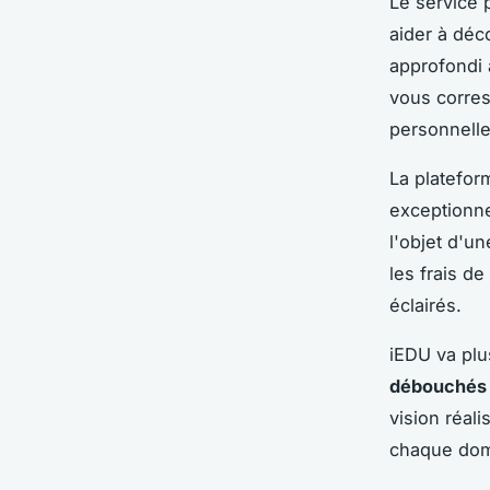
Le service 
aider à déc
approfondi a
vous corres
personnell
La platefor
exceptionne
l'objet d'u
les frais d
éclairés.
iEDU va plu
débouchés
vision réal
chaque dom