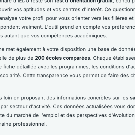
phare d'iEDU reste son
test d'orientation gratuit
, conçu 
ouvrir vos aptitudes et vos centres d'intérêt. Ce question
nalyse votre profil pour vous orienter vers les filières et
pondent vraiment. L'outil prend en compte vos préféren
es autant que vos compétences académiques.
me met également à votre disposition une base de donné
lle de plus de
200 écoles comparées
. Chaque établisse
ne fiche détaillée avec les programmes, les conditions d'a
e scolarité. Cette transparence vous permet de faire des c
s loin en proposant des informations concrètes sur les
sa
par secteur d'activité. Ces données actualisées vous d
iste du marché de l'emploi et des perspectives d'évolutio
aine professionnel.