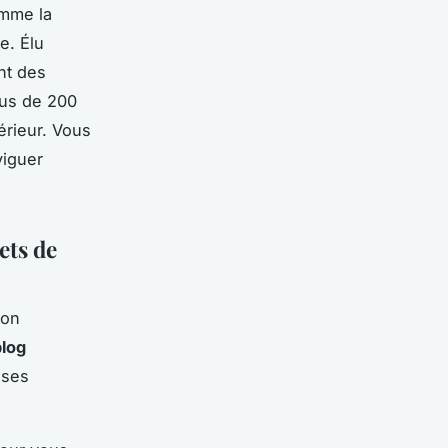
mme la
e. Élu
nt des
lus de 200
rieur. Vous
iguer
ets de
ion
blog
 ses