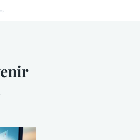
es
venir
l