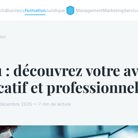
ctu
Business
Formation
Juridique
Management
Marketing
Servic
ion
 : découvrez votre a
atif et professionne
décembre 2025 — 7 min de lecture