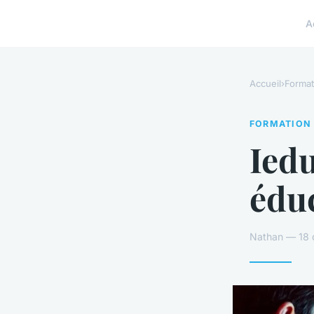
A
Accueil
›
Format
FORMATION
Iedu
éduc
Nathan — 18 