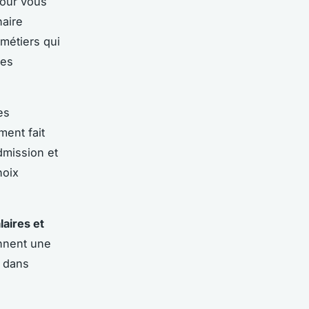
pour vous
naire
 métiers qui
ces
es
ment fait
dmission et
hoix
laires et
onnent une
n dans