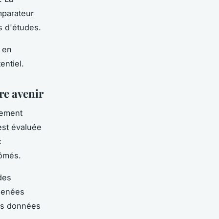
mparateur
rs d'études.
 en
entiel.
re avenir
ement
est évaluée
x
lômés.
des
 menées
des données