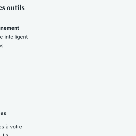
es outils
gnement
 intelligent
os
ées
es à votre
. La