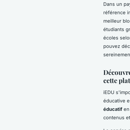
Dans un pay
référence i
meilleur bl
étudiants g
écoles selo
pouvez déc
sereinement
Découvre
cette pl
iEDU s'impo
éducative e
éducatif
en 
contenus e