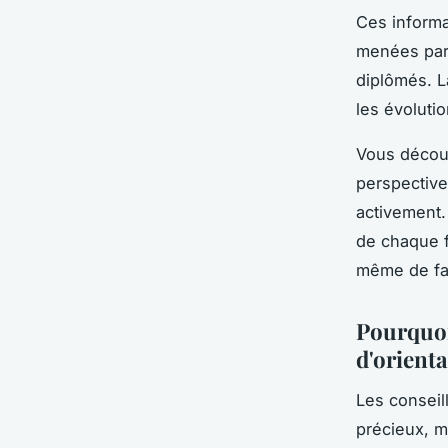
Ces informa
menées par
diplômés. L
les évolutio
Vous découv
perspectives
activement.
de chaque f
même de fai
Pourquoi 
d'orienta
Les conseil
précieux, m