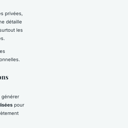
s privées,
e détaille
surtout les
es.
les
onnelles.
ons
t générer
lisées
pour
crètement