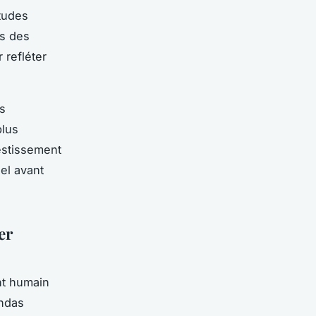
études
s des
 refléter
s
plus
vestissement
el avant
er
nt humain
endas