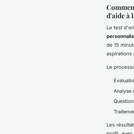
Comment f
d'aide à 
Le test d'or
personnali
de 15 minut
aspiration
Le processu
Évaluati
Analyse d
Questions
Traiteme
Les résulta
profil, avec