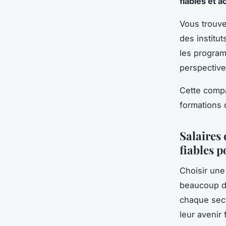
fiables et a
Vous trouve
des institu
les programm
perspective
Cette compa
formations 
Salaires
fiables p
Choisir une
beaucoup d
chaque sect
leur avenir 