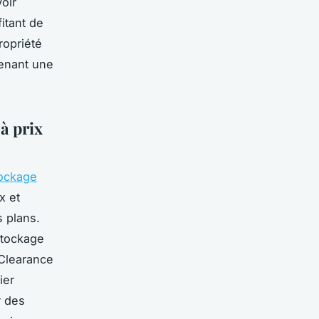
voir
fitant de
ropriété
tenant une
à prix
tockage
x et
 plans.
stockage
 Clearance
ier
r des