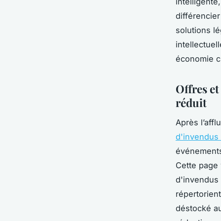
intelligente
différencier
solutions l
intellectue
économie ci
Offres et
réduit
Après l’aff
d'invendus 
événements 
Cette page 
d'invendus 
répertorien
déstocké au