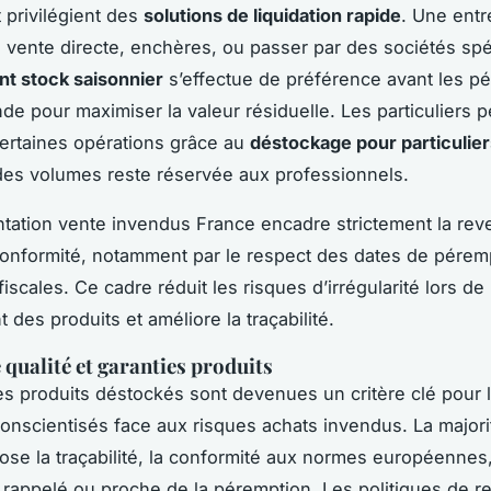
 privilégient des
solutions de liquidation rapide
. Une entr
la vente directe, enchères, ou passer par des sociétés spé
t stock saisonnier
s’effectue de préférence avant les p
de pour maximiser la valeur résiduelle. Les particuliers 
ertaines opérations grâce au
déstockage pour particulier
 des volumes reste réservée aux professionnels.
tation vente invendus France encadre strictement la rev
conformité, notamment par le respect des dates de péremp
fiscales. Ce cadre réduit les risques d’irrégularité lors de
 des produits et améliore la traçabilité.
qualité et garanties produits
es produits déstockés sont devenues un critère clé pour 
onscientisés face aux risques achats invendus. La majori
ose la traçabilité, la conformité aux normes européennes,
t rappelé ou proche de la péremption. Les politiques de re