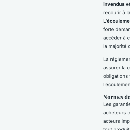
invendus
et
recourir à 
L’
écoulemen
forte deman
accéder à c
la majorité
La réglemen
assurer la 
obligations 
l’écoulement
Normes de 
Les garanti
acheteurs c
acteurs imp
tout produi