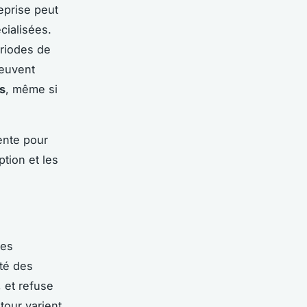
eprise peut
cialisées.
ériodes de
peuvent
s
, même si
ente pour
tion et les
les
té des
 et refuse
tour varient