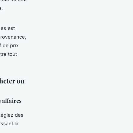
e.
ues est
provenance,
f de prix
re tout
cheter ou
 affaires
ilégiez des
ssant la