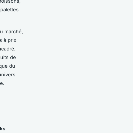
boissons,
 palettes
du marché,
s à prix
ncadré,
uits de
ique du
univers
le.
e
cks