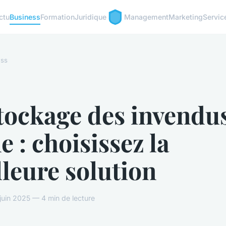
ctu
Business
Formation
Juridique
Management
Marketing
Servic
ess
tockage des invendu
e : choisissez la
leure solution
uin 2025 — 4 min de lecture