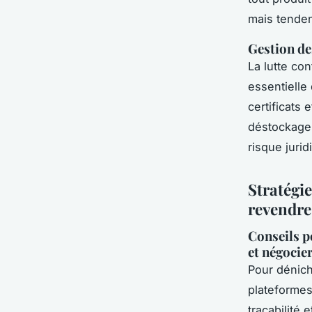
mais tenden
Gestion de
La lutte co
essentielle
certificats
déstockage,
risque jurid
Stratégie
revendre
Conseils p
et négocie
Pour dénich
plateformes
traçabilité