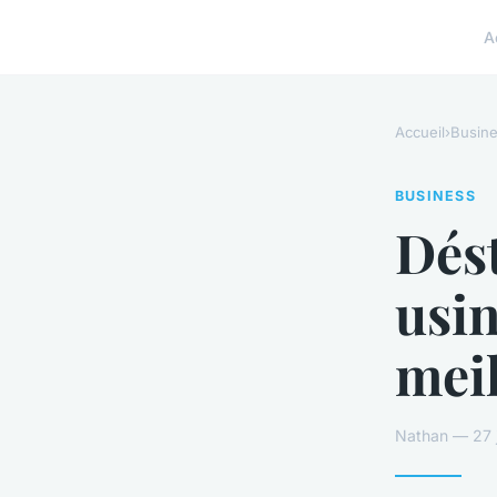
A
Accueil
›
Busin
BUSINESS
Dés
usin
meil
Nathan — 27 j