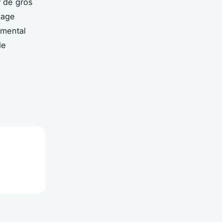
r de gros
kage
emental
le