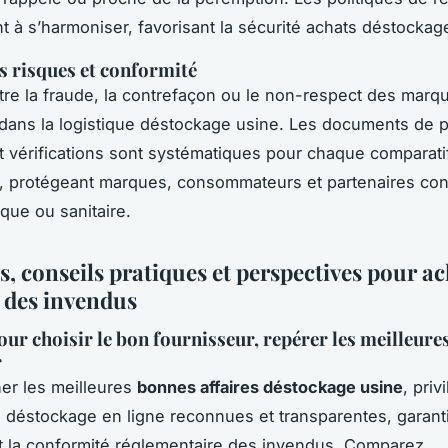
t à s’harmoniser, favorisant la sécurité achats déstockag
s risques et conformité
ntre la fraude, la contrefaçon ou le non-respect des marq
 dans la logistique déstockage usine. Les documents de 
 et vérifications sont systématiques pour chaque comparati
 protégeant marques, consommateurs et partenaires cont
ique ou sanitaire.
s, conseils pratiques et perspectives pour a
 des invendus
our choisir le bon fournisseur, repérer les meilleures
r
er les meilleures
bonnes affaires déstockage usine
, priv
 déstockage en ligne reconnues et transparentes, garanti
 et la conformité réglementaire des invendus. Comparez