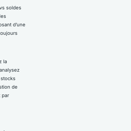
 vs soldes
les
osant d’une
toujours
z la
 analysez
 stocks
stion de
t par