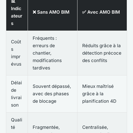
📊
Indic
❌ Sans AMO BIM
✅ Avec AMO BIM
ateur
s
Fréquents :
Coût
erreurs de
Réduits grâce à la
s
chantier,
détection précoce
impr
modifications
des conflits
évus
tardives
Délai
Souvent dépassé,
Mieux maîtrisé
de
avec des phases
grâce à la
livrai
de blocage
planification 4D
son
Quali
té
Fragmentée,
Centralisée,