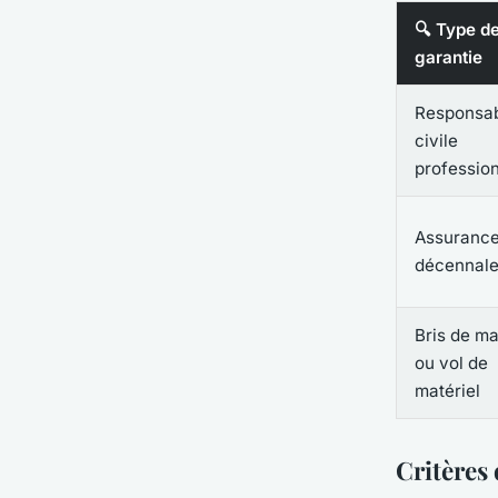
🔍 Type d
garantie
Responsab
civile
profession
Assuranc
décennal
Bris de m
ou vol de
matériel
Critères