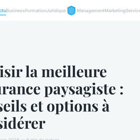
ctu
Business
Formation
Juridique
Management
Marketing
Servic
sir la meilleure
rance paysagiste :
eils et options à
sidérer
ars 2026 — 8 min de lecture