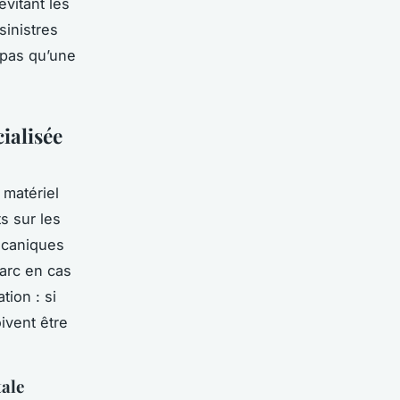
évitant les
sinistres
t pas qu’une
ialisée
 matériel
s sur les
écaniques
parc en cas
tion : si
ivent être
tale