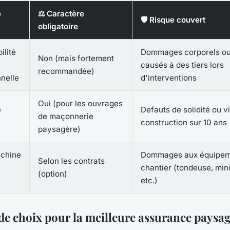
e
⚖️ Caractère
🛡️ Risque couvert
obligatoire
ilité
Dommages corporels ou
Non (mais fortement
causés à des tiers lors
recommandée)
nelle
d'interventions
Oui (pour les ouvrages
e
Defauts de solidité ou v
de maçonnerie
e
construction sur 10 ans
paysagère)
achine
Dommages aux équipem
Selon les contrats
chantier (tondeuse, mini
(option)
etc.)
 de choix pour la meilleure assurance paysag