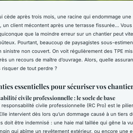
i cède après trois mois, une racine qui endommage une
n, un client mécontent après une terrasse fissurée… Vous
uiconque que la moindre erreur sur un chantier peut vit
coûteux. Pourtant, beaucoup de paysagistes sous-estimen
un sinistre non couvert. On voit régulièrement des TPE mi
après un recours de maître d’ouvrage. Alors, quelle assuran
 risquer de tout perdre ?
ties essentielles pour sécuriser vos chantie
bilité civile professionnelle : le socle de base
responsabilité civile professionnelle (RC Pro) est le pilie
 Elle intervient dès lors qu’un dommage causé à un tiers 
s doit être indemnisé : une haie mal taillée qui gêne la v
engin qui abîme un revêtement extérieur, ou encore une e