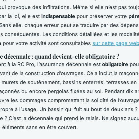
qui provoque des infiltrations. Même si elle n’est pas touj
ar la loi, elle est
indispensable
pour préserver votre
pér
 Sans elle, chaque erreur peut se traduire par des dépen
s conséquentes. Les conditions détaillées et les modalit
n pour votre activité sont consultables
sur cette page we
e décennale : quand devient-elle obligatoire ?
nt à la RC Pro, l’assurance décennale est
obligatoire
pour
evant de la construction d’ouvrages. Cela inclut la maçonn
 murets de soutènement, bassins enterrés, terrasses en 
açonnés ou encore pergolas fixées au sol. Pendant dix an
uvre les dommages compromettant la solidité de l’ouvrage
ropre à l’usage. Un bassin qui fuit au bout de deux ans ?
sse ? C’est la décennale qui prend le relais. Ne signez auc
s éléments sans en être couvert.