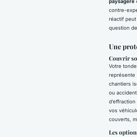
paysagère
e
contre-expe
réactif peu
question de
Une prot
Couvrir so
Votre tonde
représente 
chantiers i
ou accident
d’effraction
vos véhicul
couverts, mê
Les option