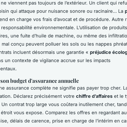
 ne viennent pas toujours de l’extérieur. Un client qui ref
oisin qui attaque pour nuisance sonore ou racinaire… La
end en charge vos frais d’avocat et de procédure. Autre 
 responsabilité environnementale. L’utilisation de produit
ires, une fuite d’huile de machine, ou même des infiltrati
 mal conçu peuvent polluer les sols ou les nappes phréa
ntrats incluent désormais une garantie «
préjudice écolo
ns un contexte de vigilance accrue sur les impacts
entaux.
son budget d'assurance annuelle
ne assurance complète ne signifie pas payer trop cher. La
ation. Déclarez précisément votre
chiffre d’affaires
et le 
. Un contrat trop large vous coûtera inutilement cher, tand
p étroit vous expose. Comparez les offres en regardant a
hise, délais de carence, prise en charge de l’intérim en ca