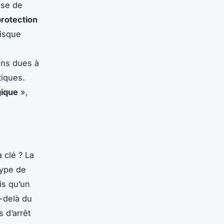
use de
protection
risque
s
ons dues à
tiques.
gique
»,
 clé ? La
type de
is qu’un
u-delà du
s d’arrêt