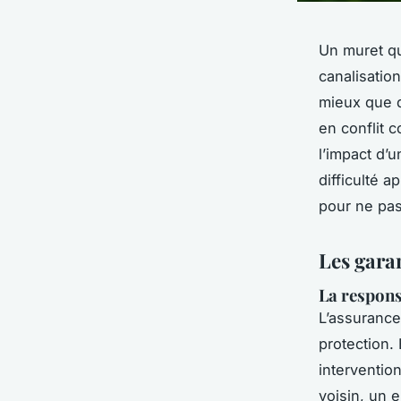
Un muret qu
canalisatio
mieux que q
en conflit 
l’impact d’
difficulté 
pour ne pas
Les garan
La responsa
L’assurance 
protection.
intervention
voisin, un 