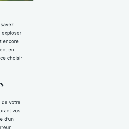
 savez
e exploser
t encore
sent en
ce choisir
rs
r de votre
durant vos
ue d’un
rreur