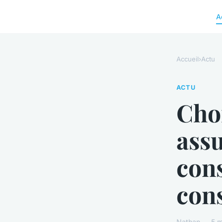
A
Accueil
›
Actu
ACTU
Choi
assu
cons
con
Nathan — 5 m