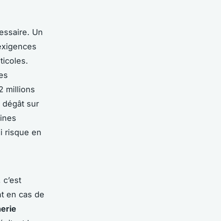
essaire. Un
 exigences
ticoles.
les
 millions
n dégât sur
aines
i risque en
 c’est
nt en cas de
erie