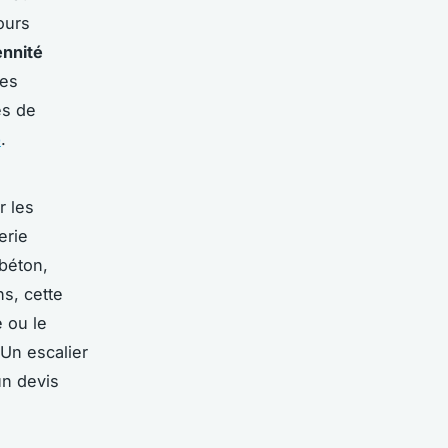
ours
ennité
ses
és de
b
.
 les
erie
béton,
s, cette
 ou le
 Un escalier
un devis