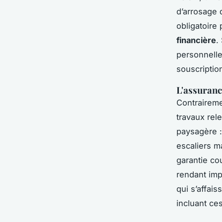
d’arrosage 
obligatoire p
financière
.
personnelle
souscriptio
L'assuranc
Contraireme
travaux rel
paysagère :
escaliers m
garantie co
rendant imp
qui s’affai
incluant ce